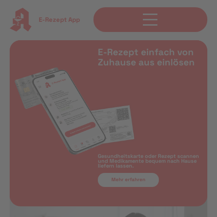
E-Rezept App
E-Rezept einfach von
Zuhause aus einlösen
Gesundheitskarte oder Rezept scannen
und Medikamente bequem nach Hause
liefern lassen.
Mehr erfahren