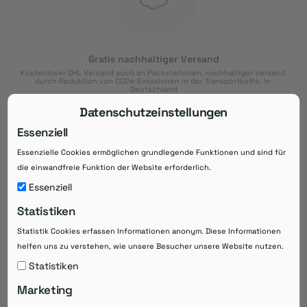
Gratis nachhaltiger Versand
Kostenloser DHL Versand auch an Packstationen, nachhaltiger Versand 
durch Reduktion von CO2e-Emissionen in der Transportkette, in 
Deutschland
Datenschutzeinstellungen
Essenziell
Essenzielle Cookies ermöglichen grundlegende Funktionen und sind für
Download der App
die einwandfreie Funktion der Website erforderlich.
Downloaden Sie jetzt die kostenlose App im
Essenziell
Google Play-Store!
Statistiken
14 Tage Zahlungsziel
Statistik Cookies erfassen Informationen anonym. Diese Informationen
Risikoloser Einkauf auf Rechnung mit
helfen uns zu verstehen, wie unsere Besucher unsere Website nutzen.
14
 Tagen Zahlungsziel
eRezepte schneller einlösen
Statistiken
Bequeme Medikament-
Vorbestellung
Marketing
Direkte Beratung zu Medikamenten