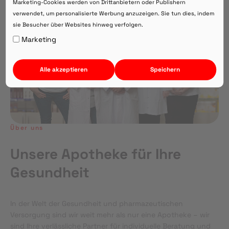
Marketing-Cookies werden von Drittanbietern oder Publishern
verwendet, um personalisierte Werbung anzuzeigen. Sie tun dies, indem
sie Besucher über Websites hinweg verfolgen.
Auf Webversion bleiben.
Marketing
Alle akzeptieren
Speichern
Über uns
Unsere Apotheke für Ihre
Gesundheit
In der Welt der Gesundheit und pharmazeutischen
Versorgung sind wir weit mehr als nur eine Apotheke – wir
sind Ihre verlässliche Partner für individuelle Beratung und