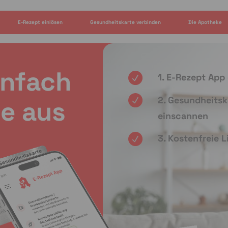
E-Rezept einlösen
Gesundheitskarte verbinden
Die Apotheke
infach
1. E-Rezept App
2. Gesundheitsk
e aus
einscannen
3. Kostenfreie 