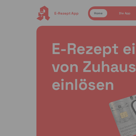
E-Rezept App
Home
Die App
E-Rezept e
von Zuhaus
einlösen