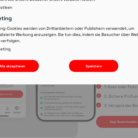
Rezept-Co
istiken
einscann
eting
ing-Cookies werden von Drittanbietern oder Publishern verwendet, um
lisierte Werbung anzuzeigen. Sie tun dies, indem sie Besucher über We
Wir laden Sie ein, u
 verfolgen.
Rezepte schnell und
oder die Einreichun
eting
sind Sie immer in gu
Apple App Store oder
Alle akzeptieren
Speichern
uns auf Ihre Bestell
1. Scan oder Fot
2. Sichere Prüfu
3. Versand der Be
App Downloaden