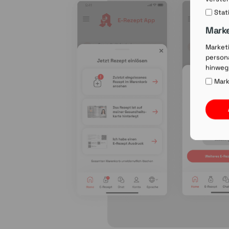
Stat
Mark
Market
persona
hinweg
Mark