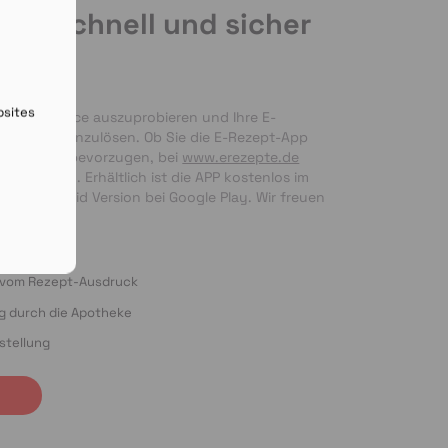
de schnell und sicher
en
bsites
nseren Service auszuprobieren und Ihre E-
 bequem einzulösen. Ob Sie die E-Rezept-App 
g per Foto bevorzugen, bei 
www.erezepte.de
ten Händen. Erhältlich ist die APP kostenlos im 
 als Android Version bei Google Play. Wir freuen 
ung!
o vom Rezept-Ausdruck
ng durch die Apotheke
stellung