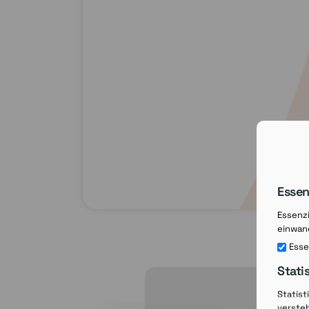
Essen
Essenzi
einwand
Esse
Stati
Statist
verste