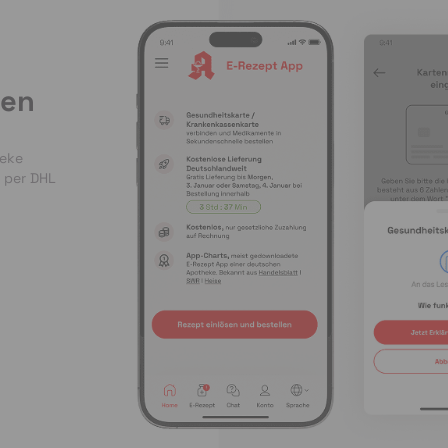
len
heke
 per DHL