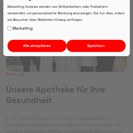
Direkte Beratung zu Medikamenten
Marketing-Cookies werden von Drittanbietern oder Publishern
verwendet, um personalisierte Werbung anzuzeigen. Sie tun dies, indem
sie Besucher über Websites hinweg verfolgen.
Auf Webversion bleiben.
Marketing
Alle akzeptieren
Speichern
Über uns
Unsere Apotheke für Ihre
Gesundheit
In der Welt der Gesundheit und pharmazeutischen
Versorgung sind wir weit mehr als nur eine Apotheke – wir
sind Ihre verlässliche Partner für individuelle Beratung und