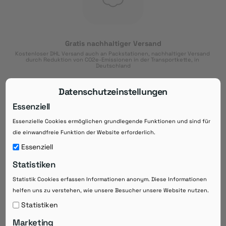
Gratis nachhaltiger Versand
Kostenloser DHL Versand auch an Packstationen, nachhaltiger Versand 
durch Reduktion von CO2e-Emissionen in der Transportkette, in 
Deutschland
Datenschutzeinstellungen
Essenziell
Essenzielle Cookies ermöglichen grundlegende Funktionen und sind für
Download der App
die einwandfreie Funktion der Website erforderlich.
Downloaden Sie jetzt die kostenlose App im
Essenziell
Google Play-Store!
Statistiken
14 Tage Zahlungsziel
Statistik Cookies erfassen Informationen anonym. Diese Informationen
Risikoloser Einkauf auf Rechnung mit
14
 Tagen Zahlungsziel
helfen uns zu verstehen, wie unsere Besucher unsere Website nutzen.
eRezepte schneller einlösen
Statistiken
Bequeme Medikament-
Vorbestellung
Marketing