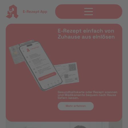
E-Rezept App
E-Rezept einfach von
Zuhause aus einlösen
Gesundheitskarte oder Rezept scannen
und Medikamente bequem nach Hause
liefern lassen.
Mehr erfahren