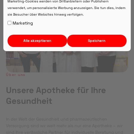
Marketing-Cookies werden von Drittanbietern oder Publishern
verwendet, um personalisierte Werbung anzuzeigen. Sie tun dies, indem
sie Besucher über Websites hinweg verfolgen.
Auf Webversion bleiben.
Marketing
Alle akzeptieren
Speichern
Über uns
Unsere Apotheke für Ihre
Gesundheit
In der Welt der Gesundheit und pharmazeutischen
Versorgung sind wir weit mehr als nur eine Apotheke – wir
sind Ihre verlässliche Partner für individuelle Beratung und