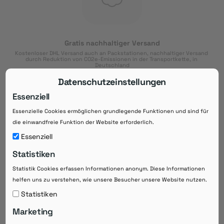
Gratis nachhaltiger Versand
Kostenloser DHL Versand auch an Packstationen, nachhaltiger Versand 
durch Reduktion von CO2e-Emissionen in der Transportkette, in 
Deutschland
Datenschutzeinstellungen
Essenziell
Essenzielle Cookies ermöglichen grundlegende Funktionen und sind für
Download der App
die einwandfreie Funktion der Website erforderlich.
Downloaden Sie jetzt die kostenlose App im
Essenziell
Google Play-Store!
Statistiken
14 Tage Zahlungsziel
Statistik Cookies erfassen Informationen anonym. Diese Informationen
Risikoloser Einkauf auf Rechnung mit
helfen uns zu verstehen, wie unsere Besucher unsere Website nutzen.
14
 Tagen Zahlungsziel
eRezepte schneller einlösen
Statistiken
Bequeme Medikament-
Vorbestellung
Marketing
Direkte Beratung zu Medikamenten