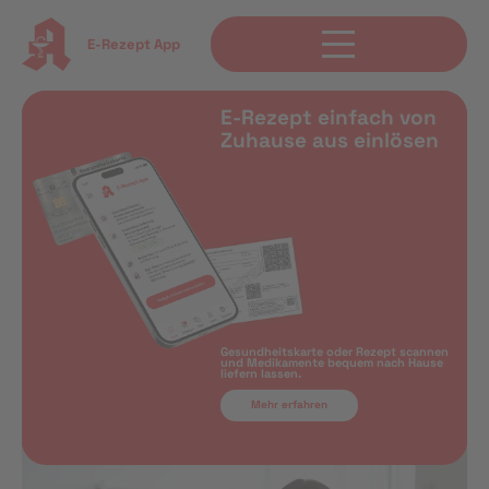
E-Rezept App
E-Rezept einfach von
Zuhause aus einlösen
Gesundheitskarte oder Rezept scannen
und Medikamente bequem nach Hause
liefern lassen.
Mehr erfahren