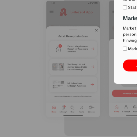
Stat
Mark
Market
persona
hinweg
Mark