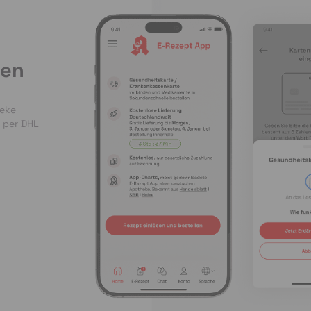
len
heke
 per DHL