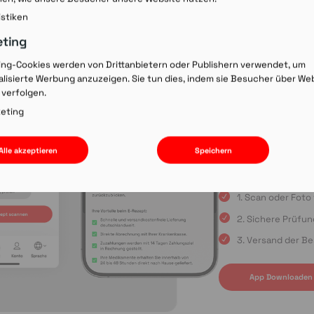
Rezept-Co
istiken
einscann
eting
ing-Cookies werden von Drittanbietern oder Publishern verwendet, um
lisierte Werbung anzuzeigen. Sie tun dies, indem sie Besucher über We
Wir laden Sie ein, u
 verfolgen.
Rezepte schnell und
oder die Einreichun
eting
sind Sie immer in gu
Apple App Store oder
Alle akzeptieren
Speichern
uns auf Ihre Bestell
1. Scan oder Fot
2. Sichere Prüfu
3. Versand der Be
App Downloaden