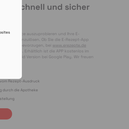
de schnell und sicher
en
bsites
nseren Service auszuprobieren und Ihre E-
 bequem einzulösen. Ob Sie die E-Rezept-App 
g per Foto bevorzugen, bei 
www.erezepte.de
ten Händen. Erhältlich ist die APP kostenlos im 
 als Android Version bei Google Play. Wir freuen 
ung!
o vom Rezept-Ausdruck
ng durch die Apotheke
stellung