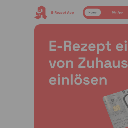
E-Rezept App
Home
Die App
E-Rezept e
von Zuhaus
einlösen