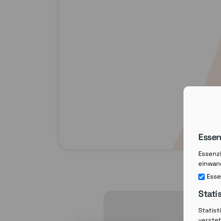
Essen
Essenzi
einwand
Esse
Stati
Statist
verste