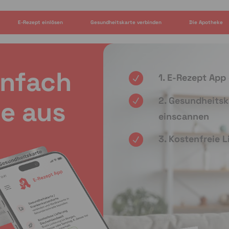
E-Rezept einlösen
Gesundheitskarte verbinden
Die Apotheke
infach
1. E-Rezept App
2. Gesundheitsk
e aus
einscannen
3. Kostenfreie 