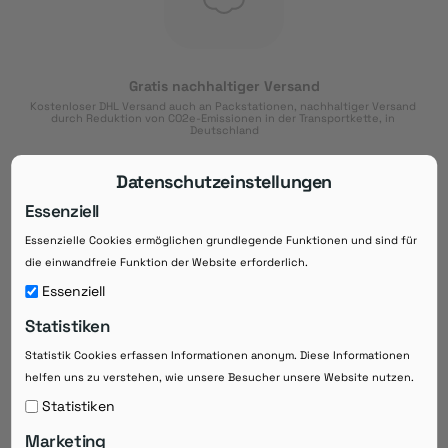
Gratis nachhaltiger Versand
Kostenloser DHL Versand auch an Packstationen, nachhaltiger Versand 
durch Reduktion von CO2e-Emissionen in der Transportkette, in 
Deutschland
Datenschutzeinstellungen
Essenziell
Essenzielle Cookies ermöglichen grundlegende Funktionen und sind für
Download der App
die einwandfreie Funktion der Website erforderlich.
Downloaden Sie jetzt die kostenlose App im
Essenziell
Google Play-Store!
Statistiken
14 Tage Zahlungsziel
Statistik Cookies erfassen Informationen anonym. Diese Informationen
Risikoloser Einkauf auf Rechnung mit
14
 Tagen Zahlungsziel
helfen uns zu verstehen, wie unsere Besucher unsere Website nutzen.
eRezepte schneller einlösen
Statistiken
Bequeme Medikament-
Vorbestellung
Marketing