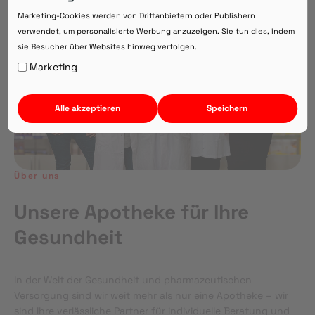
Direkte Beratung zu Medikamenten
Marketing-Cookies werden von Drittanbietern oder Publishern
verwendet, um personalisierte Werbung anzuzeigen. Sie tun dies, indem
sie Besucher über Websites hinweg verfolgen.
Auf Webversion bleiben.
Marketing
Alle akzeptieren
Speichern
Über uns
Unsere Apotheke für Ihre
Gesundheit
In der Welt der Gesundheit und pharmazeutischen
Versorgung sind wir weit mehr als nur eine Apotheke – wir
sind Ihre verlässliche Partner für individuelle Beratung und