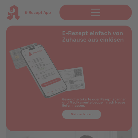
E-Rezept App
E-Rezept einfach von
Zuhause aus einlösen
Gesundheitskarte oder Rezept scannen
und Medikamente bequem nach Hause
liefern lassen.
Mehr erfahren