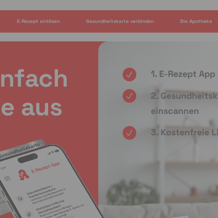
E-Rezept einlösen
Gesundheitskarte verbinden
Die Apotheke
infach
1. E-Rezept App
2. Gesundheitsk
e aus
einscannen
3. Kostenfreie 