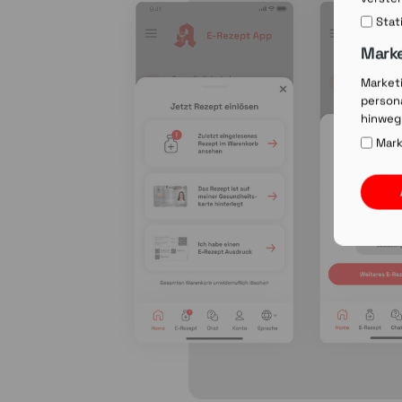
Stat
Mark
Market
persona
hinweg
Mark