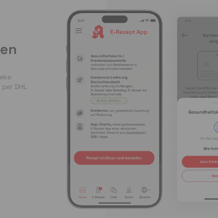
len
heke
 per DHL