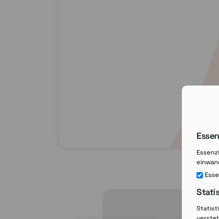
Essen
Essenzi
einwand
Esse
Stati
Statist
verste