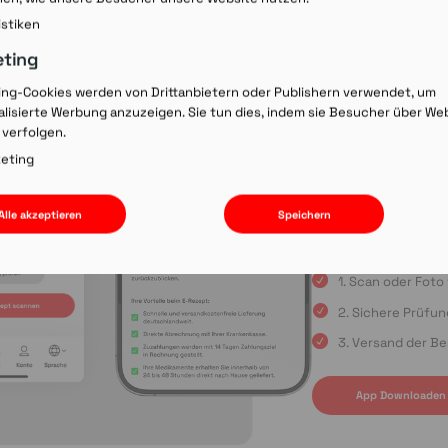
Rezept-Co
istiken
einscann
eting
ing-Cookies werden von Drittanbietern oder Publishern verwendet, um
lisierte Werbung anzuzeigen. Sie tun dies, indem sie Besucher über We
Wir laden Sie ein, u
 verfolgen.
Rezepte schnell und
oder die Einreichun
eting
sind Sie immer in gu
Apple App Store oder
Alle akzeptieren
Speichern
uns auf Ihre Bestell
1. Scan oder Fot
2. Sichere Prüfu
3. Versand der Be
App Downloaden