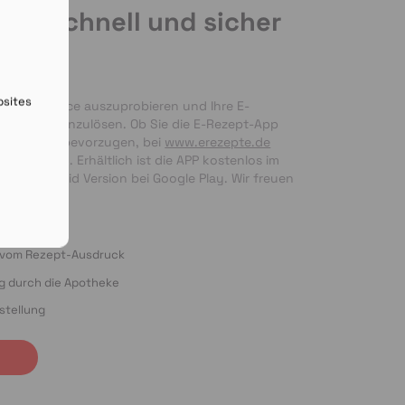
de schnell und sicher
en
bsites
nseren Service auszuprobieren und Ihre E-
 bequem einzulösen. Ob Sie die E-Rezept-App 
g per Foto bevorzugen, bei 
www.erezepte.de
ten Händen. Erhältlich ist die APP kostenlos im 
 als Android Version bei Google Play. Wir freuen 
ung!
o vom Rezept-Ausdruck
ng durch die Apotheke
stellung