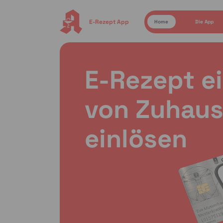
E-Rezept App
Home
Die App
E-Rezept e
von Zuhaus
einlösen