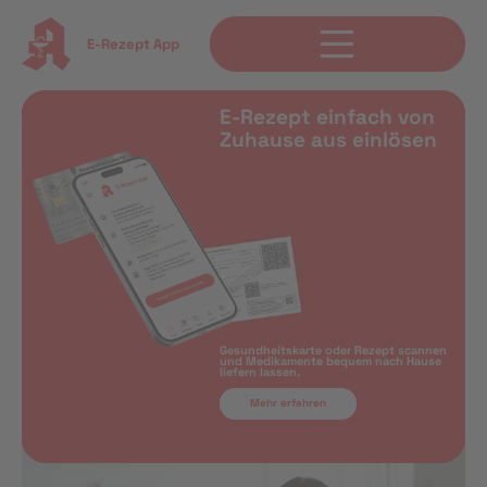
E-Rezept App
E-Rezept einfach von
Zuhause aus einlösen
Gesundheitskarte oder Rezept scannen
und Medikamente bequem nach Hause
liefern lassen.
Mehr erfahren