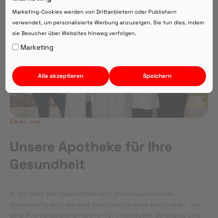
Direkte Beratung zu Medikamenten
Marketing-Cookies werden von Drittanbietern oder Publishern
verwendet, um personalisierte Werbung anzuzeigen. Sie tun dies, indem
sie Besucher über Websites hinweg verfolgen.
Auf Webversion bleiben.
Marketing
Alle akzeptieren
Speichern
Über uns
Unsere Apotheke für Ihre
Gesundheit
In der Welt der Gesundheit und pharmazeutischen
Versorgung sind wir weit mehr als nur eine Apotheke – wir
sind Ihre verlässliche Partner für individuelle Beratung und