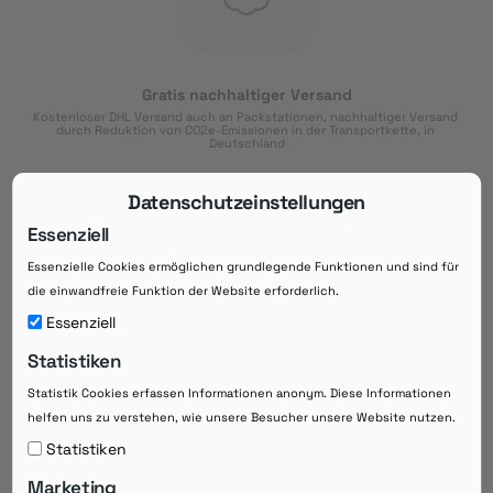
Gratis nachhaltiger Versand
Kostenloser DHL Versand auch an Packstationen, nachhaltiger Versand 
durch Reduktion von CO2e-Emissionen in der Transportkette, in 
Deutschland
Datenschutzeinstellungen
Essenziell
Essenzielle Cookies ermöglichen grundlegende Funktionen und sind für
Download der App
die einwandfreie Funktion der Website erforderlich.
Downloaden Sie jetzt die kostenlose App im
Essenziell
Google Play-Store!
Statistiken
14 Tage Zahlungsziel
Risikoloser Einkauf auf Rechnung mit
Statistik Cookies erfassen Informationen anonym. Diese Informationen
14
 Tagen Zahlungsziel
helfen uns zu verstehen, wie unsere Besucher unsere Website nutzen.
eRezepte schneller einlösen
Statistiken
Bequeme Medikament-
Vorbestellung
Marketing