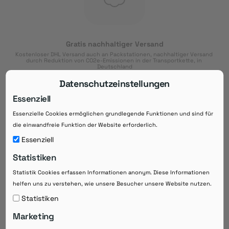
Gratis nachhaltiger Versand
Kostenloser DHL Versand auch an Packstationen, nachhaltiger Versand 
durch Reduktion von CO2e-Emissionen in der Transportkette, in 
Deutschland
Datenschutzeinstellungen
Essenziell
Essenzielle Cookies ermöglichen grundlegende Funktionen und sind für
Download der App
die einwandfreie Funktion der Website erforderlich.
Downloaden Sie jetzt die kostenlose App im
Essenziell
Google Play-Store!
Statistiken
14 Tage Zahlungsziel
Statistik Cookies erfassen Informationen anonym. Diese Informationen
Risikoloser Einkauf auf Rechnung mit
helfen uns zu verstehen, wie unsere Besucher unsere Website nutzen.
14
 Tagen Zahlungsziel
eRezepte schneller einlösen
Statistiken
Bequeme Medikament-
Vorbestellung
Marketing
Direkte Beratung zu Medikamenten