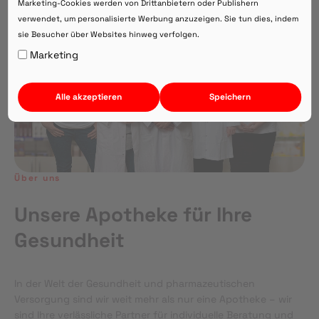
Marketing-Cookies werden von Drittanbietern oder Publishern
verwendet, um personalisierte Werbung anzuzeigen. Sie tun dies, indem
sie Besucher über Websites hinweg verfolgen.
Auf Webversion bleiben.
Marketing
Alle akzeptieren
Speichern
Über uns
Unsere Apotheke für Ihre
Gesundheit
In der Welt der Gesundheit und pharmazeutischen
Versorgung sind wir weit mehr als nur eine Apotheke – wir
sind Ihre verlässliche Partner für individuelle Beratung und