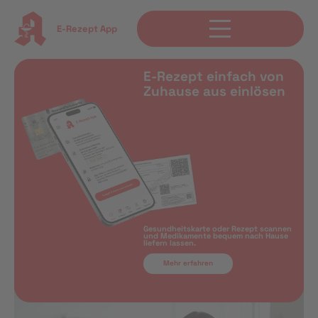
E-Rezept App
E-Rezept einfach von
Zuhause aus einlösen
Gesundheitskarte oder Rezept scannen
und Medikamente bequem nach Hause
liefern lassen.
Mehr erfahren