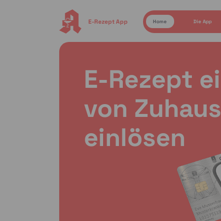
E-Rezept App
Home
Die App
E-Rezept e
von Zuhaus
einlösen