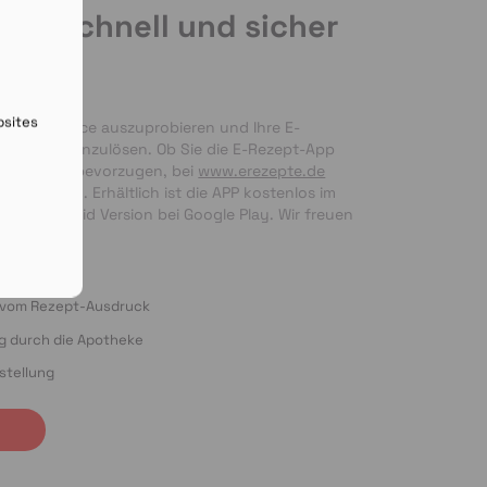
de schnell und sicher
en
bsites
nseren Service auszuprobieren und Ihre E-
 bequem einzulösen. Ob Sie die E-Rezept-App 
g per Foto bevorzugen, bei 
www.erezepte.de
ten Händen. Erhältlich ist die APP kostenlos im 
 als Android Version bei Google Play. Wir freuen 
ung!
o vom Rezept-Ausdruck
ng durch die Apotheke
stellung