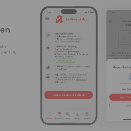
len
heke
 per DHL