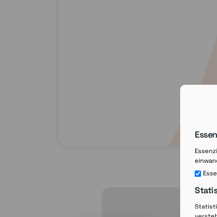
Essen
Essenzi
einwand
Esse
Stati
Statist
verste