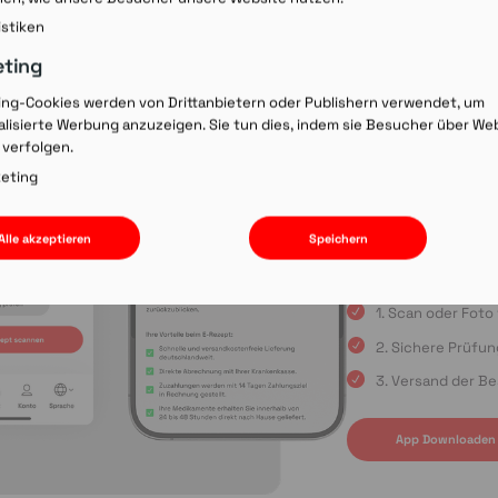
Rezept-Co
istiken
einscann
eting
ing-Cookies werden von Drittanbietern oder Publishern verwendet, um
lisierte Werbung anzuzeigen. Sie tun dies, indem sie Besucher über We
Wir laden Sie ein, u
 verfolgen.
Rezepte schnell und
oder die Einreichun
eting
sind Sie immer in gu
Apple App Store oder
Alle akzeptieren
Speichern
uns auf Ihre Bestell
1. Scan oder Fot
2. Sichere Prüfu
3. Versand der Be
App Downloaden