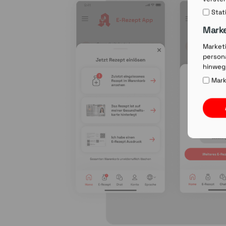
Stat
Mark
Market
persona
hinweg
Mark