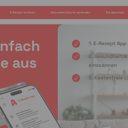
E-Rezept einlösen
Gesundheitskarte verbinden
Die Apotheke
infach
1. E-Rezept App
2. Gesundheitsk
e aus
einscannen
3. Kostenfreie 