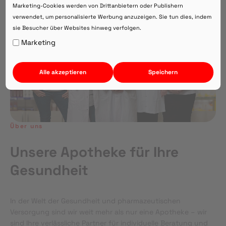
Marketing-Cookies werden von Drittanbietern oder Publishern
verwendet, um personalisierte Werbung anzuzeigen. Sie tun dies, indem
sie Besucher über Websites hinweg verfolgen.
Auf Webversion bleiben.
Marketing
Alle akzeptieren
Speichern
Über uns
Unsere Apotheke für Ihre
Gesundheit
In der Welt der Gesundheit und pharmazeutischen
Versorgung sind wir weit mehr als nur eine Apotheke – wir
sind Ihre verlässliche Partner für individuelle Beratung und