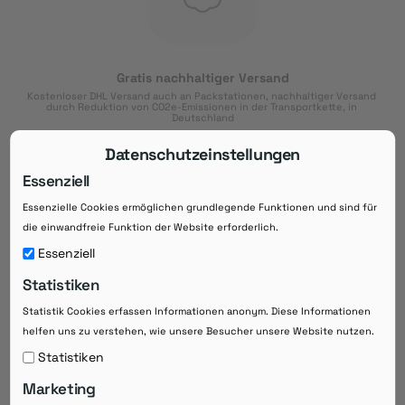
Gratis nachhaltiger Versand
Kostenloser DHL Versand auch an Packstationen, nachhaltiger Versand 
durch Reduktion von CO2e-Emissionen in der Transportkette, in 
Deutschland
Datenschutzeinstellungen
Essenziell
Essenzielle Cookies ermöglichen grundlegende Funktionen und sind für
Download der App
die einwandfreie Funktion der Website erforderlich.
Downloaden Sie jetzt die kostenlose App im
Essenziell
Google Play-Store!
Statistiken
14 Tage Zahlungsziel
Statistik Cookies erfassen Informationen anonym. Diese Informationen
Risikoloser Einkauf auf Rechnung mit
helfen uns zu verstehen, wie unsere Besucher unsere Website nutzen.
14
 Tagen Zahlungsziel
eRezepte schneller einlösen
Statistiken
Bequeme Medikament-
Vorbestellung
Marketing
Direkte Beratung zu Medikamenten