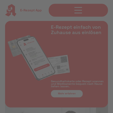
E-Rezept App
E-Rezept einfach von
Zuhause aus einlösen
Gesundheitskarte oder Rezept scannen
und Medikamente bequem nach Hause
liefern lassen.
Mehr erfahren