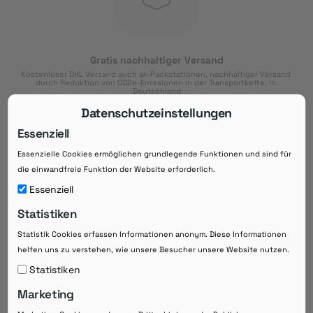
Gratis nachhaltiger Versand
Kostenloser DHL Versand auch an Packstationen, nachhaltiger Versand 
durch Reduktion von CO2e-Emissionen in der Transportkette, in 
Deutschland
Datenschutzeinstellungen
Essenziell
Essenzielle Cookies ermöglichen grundlegende Funktionen und sind für
Download der App
die einwandfreie Funktion der Website erforderlich.
Downloaden Sie jetzt die kostenlose App im
Essenziell
Google Play-Store!
Statistiken
14 Tage Zahlungsziel
Statistik Cookies erfassen Informationen anonym. Diese Informationen
Risikoloser Einkauf auf Rechnung mit
helfen uns zu verstehen, wie unsere Besucher unsere Website nutzen.
14
 Tagen Zahlungsziel
eRezepte schneller einlösen
Statistiken
Bequeme Medikament-
Vorbestellung
Marketing
Direkte Beratung zu Medikamenten