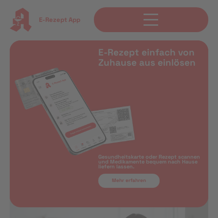
E-Rezept App
E-Rezept einfach von
Zuhause aus einlösen
Gesundheitskarte oder Rezept scannen
und Medikamente bequem nach Hause
liefern lassen.
Mehr erfahren