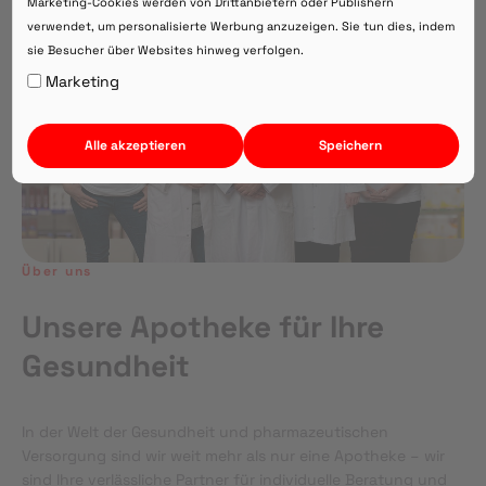
Marketing-Cookies werden von Drittanbietern oder Publishern
verwendet, um personalisierte Werbung anzuzeigen. Sie tun dies, indem
sie Besucher über Websites hinweg verfolgen.
Auf Webversion bleiben.
Marketing
Alle akzeptieren
Speichern
Über uns
Unsere Apotheke für Ihre
Gesundheit
In der Welt der Gesundheit und pharmazeutischen
Versorgung sind wir weit mehr als nur eine Apotheke – wir
sind Ihre verlässliche Partner für individuelle Beratung und